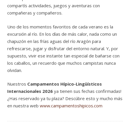
compartís
actividades,
juegos
y
aventuras
con
compañeras
y
compañeros.
Uno
de
los
momentos
favoritos
de
cada
verano
es
la
excursión
al
río.
En
los
días
de
más
calor,
nada
como
un
chapuzón
en
las
frías
aguas
del
río
Aragón
para
refrescarse,
jugar
y
disfrutar
del
entorno
natural.
Y,
por
supuesto,
vivir
ese
instante
tan
especial
de
bañarse
con
los
caballos,
un
recuerdo
que
muchos
campistas
nunca
olvidan.
Nuestros
Campamentos
Hípico-
Lingüísticos
Internacionales
2026
ya
tienen sus
fechas
confirmadas!
¿Has reservado ya tu plaza? Descúbre esto y mucho más
en nuestra web
www.campamentoshipicos.com