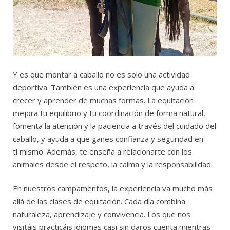
Y es que montar
a
caballo
no
es
solo
una
actividad
deportiva.
También
es
una
experiencia
que
ayuda
a
crecer
y
aprender
de
muchas
formas.
La
equitación
mejora
tu
equilibrio
y
tu
coordinación
de
forma
natural,
fomenta
la
atención
y
la
paciencia
a
través
del
cuidado
del
caballo,
y
ayuda
a que
ganes
confianza
y
seguridad
en
ti
mismo.
Además, te
enseña
a
relacionarte
con
los
animales
desde
el
respeto,
la
calma
y
la
responsabilidad.
En
nuestros
campamentos,
la
experiencia
va
mucho
más
allá
de
las
clases
de
equitación.
Cada
día
combina
naturaleza,
aprendizaje
y
convivencia. Los que nos
visitáis
practicáis
idiomas
casi
sin
daros
cuenta
mientras