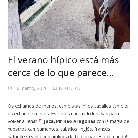
El verano hípico está más
cerca de lo que parece…
16 marzo, 2026
NOTICIAS
Os
echamos
de
menos,
campistas.
Y
los
caballos
también
os
echan
de
menos.
Estamos
contando
los
días
para
volver
a
llenar
Jaca, Pirineo Aragonés
con
la
magia
de
nuestros
campamentos: c
aballos, inglés, francés,
naturaleza y nuevos amigos de todas partes del mundo!